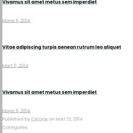
Vivamus sit amet metus sem imperdiet
Mayıs 6, 2014
Vitae adipiscing turpis aenean rutrum leo aliquet
Mart 11, 2014
Vivamus sit amet metus sem imperdiet
Mayıs 6, 2014
Published by
Cstone
on
Mart 12, 2014
Categories