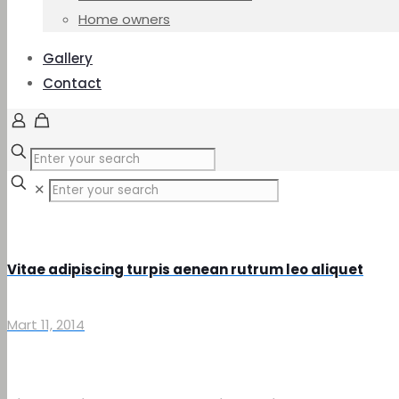
Home owners
Gallery
Contact
✕
Vitae adipiscing turpis aenean rutrum leo aliquet
Mart 11, 2014