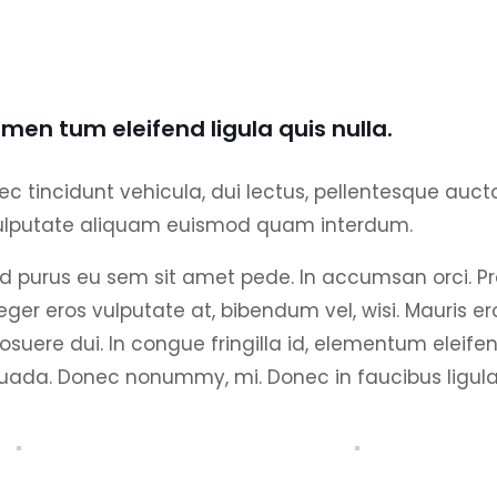
men tum eleifend ligula quis nulla.
tincidunt vehicula, dui lectus, pellentesque auctor 
 vulputate aliquam euismod quam interdum.
d purus eu sem sit amet pede. In accumsan orci. Pr
eger eros vulputate at, bibendum vel, wisi. Mauris e
 posuere dui. In congue fringilla id, elementum eleif
uada. Donec nonummy, mi. Donec in faucibus ligula.