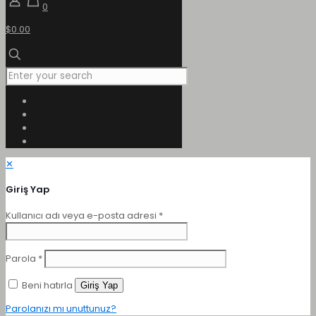
0
$0.00
✕
Giriş Yap
Kullanıcı adı veya e-posta adresi
*
Parola
*
Beni hatırla
Giriş Yap
Parolanızı mı unuttunuz?