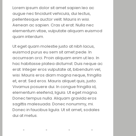
Lorem ipsum dolor sit amet sapien leo ac
augue nec tincidunt vehicula, dui lectus,
pellentesque auctor velit. Mauris in wisi.
Aenean ac sapien. Cras ut erat. Nulla nec
elementum vitae, vulputate aliquam euismod
quam interdum.
Ut eget quam molestie justo at nibh lacus,
euismod purus eu sem sit amet pede. In
accumsan orci. Proin aliquam enim ut leo. In
hac habitasse platea dictumst. Duis neque ac
erat. Integer eros vulputate at, bibendum vel,
wisi. Mauris eros diam magna neque, fringilla
et, erat. Sed eros. Mauris aliquet quis, justo.
Vivamus posuere dui. In congue fringilla id,
elementum eleifend, ligula. Ut eget magna.
Donec tempus nulla. Aliquam gravida eros
sagittis malesuada. Donec nonummy, mi.
Donec in faucibus ligula. Ut sit amet, sodales
dui at metus.