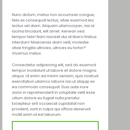
Nunc dictum, metus non accumsan congue,
felis ex consequat lectus, vitae euismod leo
lectus vel diam. Aliquam ullamcorper, nisi id
lacinia tincidunt, elit amet. Aenean sed
tempor felis! Nam laoreet dui at libero finibus
interdum! Maecenas diam velit, molestie
vitae fringilla ultricies, ultrices eu tortor?
Vivamus metus.
Consectetur adipisicing elit, sed do eiusmod
tempor incididunt ut labore et dolore magna
aliqua. Ut enim ad minim veniam, quis nostrud
exercitation ullamco laboris nisi ut aliquip ex
ea commodo consequat. Duis aute irure
dolor in reprehenderit in voluptate velit esse
cillum dolore eu fugiat nulla pariatur.
Excepteur sint occaecat cupidatat non
proident, sunt in culpa qui officia deserunt
mollit anim id est laborum.