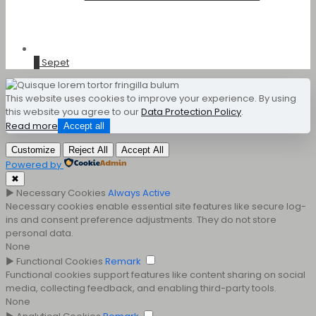
0
Sepet
This website uses cookies to improve your experience. By using
this website you agree to our
Data Protection Policy
.
Read more
Accept all
Customize
Reject All
Accept All
Powered by
✖
►
Necessary Cookies
Always Active
Necessary cookies enable essential site features like secure log-
ins and consent preference adjustments. They do not store
personal data.
None
►
Functional Cookies
Remark
Functional cookies support features like content sharing on social
media, collecting feedback, and enabling third-party tools.
None