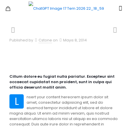
Published by
Cstone
on
Mayıs 8, 2014
Cillum dolore eu fugiat nulla pariatur. Excepteur sint
occaecat cupidatat non proident, sunt in culpa qui
officia deserunt mollit anim.
L
nsert your content hereorem ipsum dolor sit
amet, consectetur adipisicing elit, sed do
eiusmod tempor incididunt ut labore et dolore
magna aliqua. Ut enim ad minim veniam, quis nostrud
exercitation ullamco laboris nisi ut aliquip ex ea commodo
consequat. Duis aute irure dolor in reprehenderit in