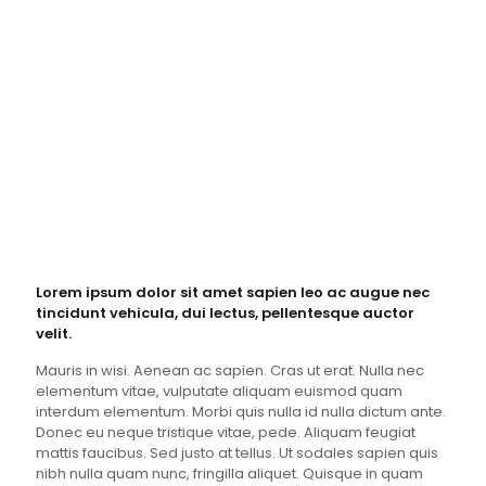
„Lorem modi tempora incidunt ut
labore et dolore magnam
moditeora incidunt ut labore et
dolore magnam.”
Lorem ipsum dolor sit amet sapien leo ac augue nec
tincidunt vehicula, dui lectus, pellentesque auctor
velit.
Mauris in wisi. Aenean ac sapien. Cras ut erat. Nulla nec
elementum vitae, vulputate aliquam euismod quam
interdum elementum. Morbi quis nulla id nulla dictum ante.
Donec eu neque tristique vitae, pede. Aliquam feugiat
mattis faucibus. Sed justo at tellus. Ut sodales sapien quis
nibh nulla quam nunc, fringilla aliquet. Quisque in quam