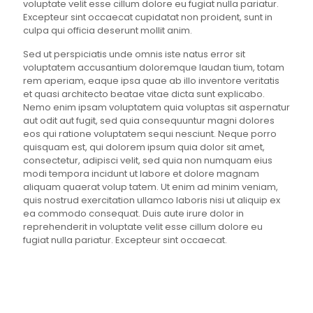
voluptate velit esse cillum dolore eu fugiat nulla pariatur.
Excepteur sint occaecat cupidatat non proident, sunt in
culpa qui officia deserunt mollit anim.
Sed ut perspiciatis unde omnis iste natus error sit
voluptatem accusantium doloremque laudan tium, totam
rem aperiam, eaque ipsa quae ab illo inventore veritatis
et quasi architecto beatae vitae dicta sunt explicabo.
Nemo enim ipsam voluptatem quia voluptas sit aspernatur
aut odit aut fugit, sed quia consequuntur magni dolores
eos qui ratione voluptatem sequi nesciunt. Neque porro
quisquam est, qui dolorem ipsum quia dolor sit amet,
consectetur, adipisci velit, sed quia non numquam eius
modi tempora incidunt ut labore et dolore magnam
aliquam quaerat volup tatem. Ut enim ad minim veniam,
quis nostrud exercitation ullamco laboris nisi ut aliquip ex
ea commodo consequat. Duis aute irure dolor in
reprehenderit in voluptate velit esse cillum dolore eu
fugiat nulla pariatur. Excepteur sint occaecat.