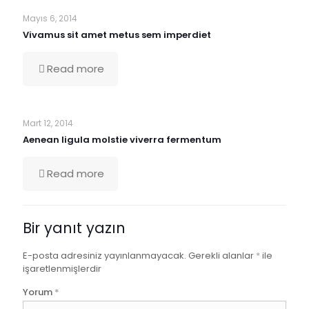
Mayıs 6, 2014
Vivamus sit amet metus sem imperdiet
Read more
Mart 12, 2014
Aenean ligula molstie viverra fermentum
Read more
Bir yanıt yazın
E-posta adresiniz yayınlanmayacak.
Gerekli alanlar
*
ile
işaretlenmişlerdir
Yorum
*